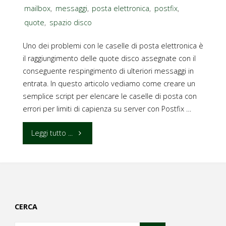
mailbox
,
messaggi
,
posta elettronica
,
postfix
,
quote
,
spazio disco
Uno dei problemi con le caselle di posta elettronica è
il raggiungimento delle quote disco assegnate con il
conseguente respingimento di ulteriori messaggi in
entrata. In questo articolo vediamo come creare un
semplice script per elencare le caselle di posta con
errori per limiti di capienza su server con Postfix …
"Pillole
Leggi tutto ...
di
Bash
e
CERCA
awk: