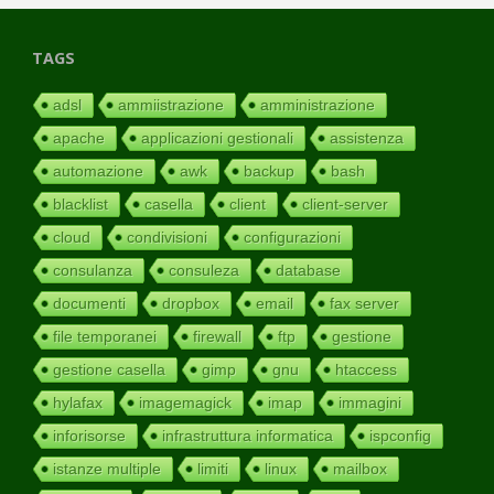
TAGS
adsl
ammiistrazione
amministrazione
apache
applicazioni gestionali
assistenza
automazione
awk
backup
bash
blacklist
casella
client
client-server
cloud
condivisioni
configurazioni
consulanza
consuleza
database
documenti
dropbox
email
fax server
file temporanei
firewall
ftp
gestione
gestione casella
gimp
gnu
htaccess
hylafax
imagemagick
imap
immagini
inforisorse
infrastruttura informatica
ispconfig
istanze multiple
limiti
linux
mailbox