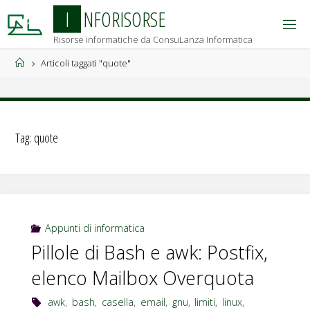
Salta
I
N
F
O
R
I
S
O
R
S
E
al
Risorse informatiche da ConsuLanza Informatica
contenuto
Home
Articoli taggati "quote"
Tag:
quote
Appunti di informatica
Pillole di Bash e awk: Postfix,
elenco Mailbox Overquota
awk
,
bash
,
casella
,
email
,
gnu
,
limiti
,
linux
,