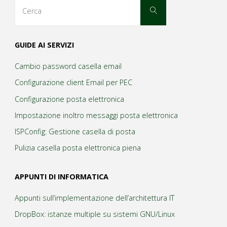
Cerca
Cerca
per:
Postfix,
elenco
GUIDE AI SERVIZI
Mailbox
Cambio password casella email
Overquota"
Configurazione client Email per PEC
Configurazione posta elettronica
Impostazione inoltro messaggi posta elettronica
ISPConfig: Gestione casella di posta
Pulizia casella posta elettronica piena
APPUNTI DI INFORMATICA
Appunti sull’implementazione dell’architettura IT
DropBox: istanze multiple su sistemi GNU/Linux