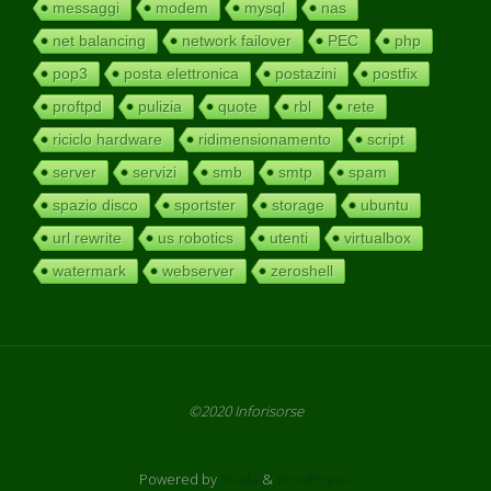
messaggi
modem
mysql
nas
net balancing
network failover
PEC
php
pop3
posta elettronica
postazini
postfix
proftpd
pulizia
quote
rbl
rete
riciclo hardware
ridimensionamento
script
server
servizi
smb
smtp
spam
spazio disco
sportster
storage
ubuntu
url rewrite
us robotics
utenti
virtualbox
watermark
webserver
zeroshell
©2020 Inforisorse
Powered by
Fluida
&
WordPress.