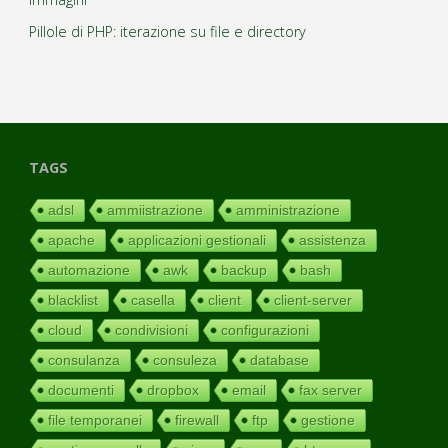
Pillole di PHP: iterazione su file e directory
TAGS
adsl
ammiistrazione
amministrazione
apache
applicazioni gestionali
assistenza
automazione
awk
backup
bash
blacklist
casella
client
client-server
cloud
condivisioni
configurazioni
consulanza
consuleza
database
documenti
dropbox
email
fax server
file temporanei
firewall
ftp
gestione