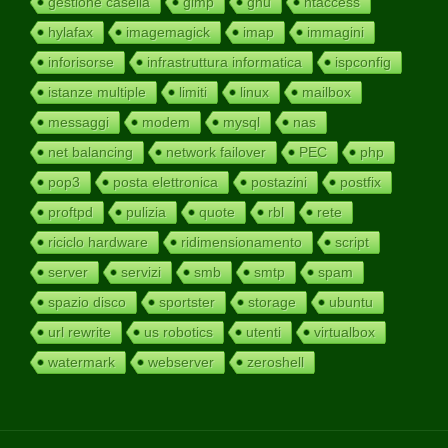
gestione casella
gimp
gnu
htaccess
hylafax
imagemagick
imap
immagini
inforisorse
infrastruttura informatica
ispconfig
istanze multiple
limiti
linux
mailbox
messaggi
modem
mysql
nas
net balancing
network failover
PEC
php
pop3
posta elettronica
postazini
postfix
proftpd
pulizia
quote
rbl
rete
riciclo hardware
ridimensionamento
script
server
servizi
smb
smtp
spam
spazio disco
sportster
storage
ubuntu
url rewrite
us robotics
utenti
virtualbox
watermark
webserver
zeroshell