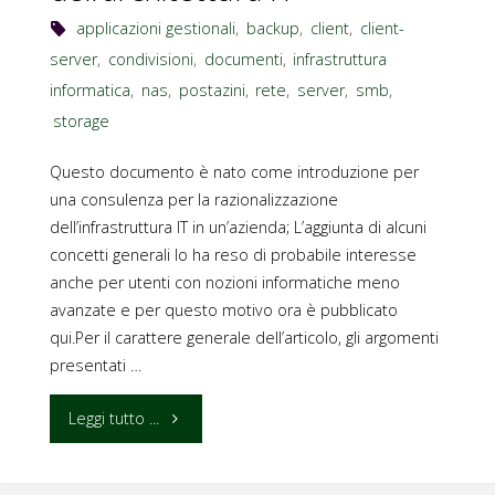
applicazioni gestionali
,
backup
,
client
,
client-
server
,
condivisioni
,
documenti
,
infrastruttura
informatica
,
nas
,
postazini
,
rete
,
server
,
smb
,
storage
Questo documento è nato come introduzione per
una consulenza per la razionalizzazione
dell’infrastruttura IT in un’azienda; L’aggiunta di alcuni
concetti generali lo ha reso di probabile interesse
anche per utenti con nozioni informatiche meno
avanzate e per questo motivo ora è pubblicato
qui.Per il carattere generale dell’articolo, gli argomenti
presentati …
"Appunti
Leggi tutto ...
sull’implementazione