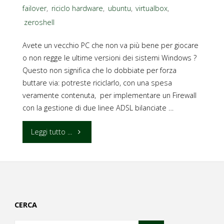
failover
,
riciclo hardware
,
ubuntu
,
virtualbox
,
zeroshell
Avete un vecchio PC che non va più bene per giocare
o non regge le ultime versioni dei sistemi Windows ?
Questo non significa che lo dobbiate per forza
buttare via: potreste riciclarlo, con una spesa
veramente contenuta, per implementare un Firewall
con la gestione di due linee ADSL bilanciate …
"Firewall
Leggi tutto ...
economico
con
Zeroshell
CERCA
su