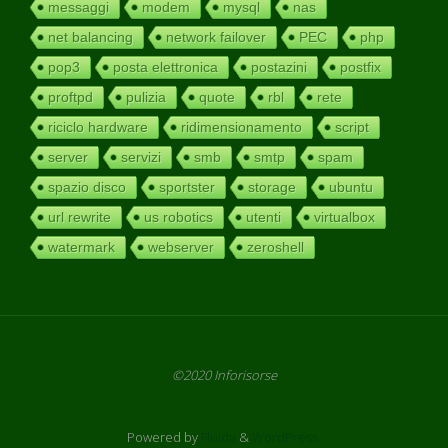
messaggi
modem
mysql
nas
net balancing
network failover
PEC
php
pop3
posta elettronica
postazini
postfix
proftpd
pulizia
quote
rbl
rete
riciclo hardware
ridimensionamento
script
server
servizi
smb
smtp
spam
spazio disco
sportster
storage
ubuntu
url rewrite
us robotics
utenti
virtualbox
watermark
webserver
zeroshell
©2020 Inforisorse
Powered by
Fluida
&
WordPress.