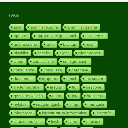
TAGS
adsl
ammiistrazione
amministrazione
apache
applicazioni gestionali
assistenza
automazione
awk
backup
bash
blacklist
casella
client
client-server
cloud
condivisioni
configurazioni
consulanza
consuleza
database
documenti
dropbox
email
fax server
file temporanei
firewall
ftp
gestione
gestione casella
gimp
gnu
htaccess
hylafax
imagemagick
imap
immagini
inforisorse
infrastruttura informatica
ispconfig
istanze multiple
limiti
linux
mailbox