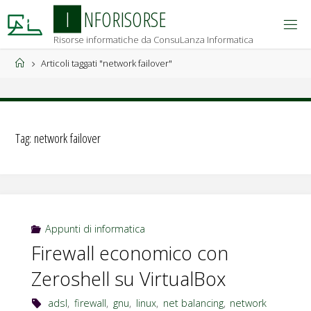
Salta
I
N
F
O
R
I
S
O
R
S
E
al
Risorse informatiche da ConsuLanza Informatica
contenuto
Home
Articoli taggati "network failover"
Tag:
network failover
Appunti di informatica
Firewall economico con
Zeroshell su VirtualBox
adsl
,
firewall
,
gnu
,
linux
,
net balancing
,
network